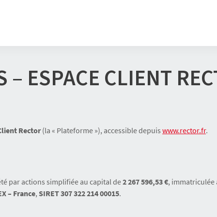
 – ESPACE CLIENT RE
lient Rector
(la « Plateforme »), accessible depuis
www.rector.fr
.
été par actions simplifiée au capital de
2 267 596,53 €
, immatriculée
X – France
,
SIRET 307 322 214 00015
.